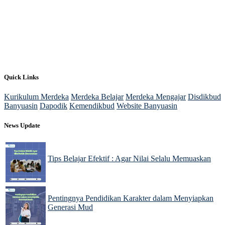
Quick Links
Kurikulum Merdeka
Merdeka Belajar
Merdeka Mengajar
Disdikbud
Banyuasin
Dapodik
Kemendikbud
Website Banyuasin
News Update
Tips Belajar Efektif : Agar Nilai Selalu Memuaskan
22 Nov 2024
Pentingnya Pendidikan Karakter dalam Menyiapkan
Generasi Mud
22 Nov 2024