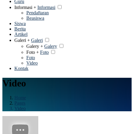
Guru
Informasi +
Informasi
Pendaftaran
Beasiswa
Siswa
Berita
Artikel
Galeri +
Galeri
Galery +
Galery
Foto +
Foto
Foto
Video
Kontak
Video
Home
Pages
Video