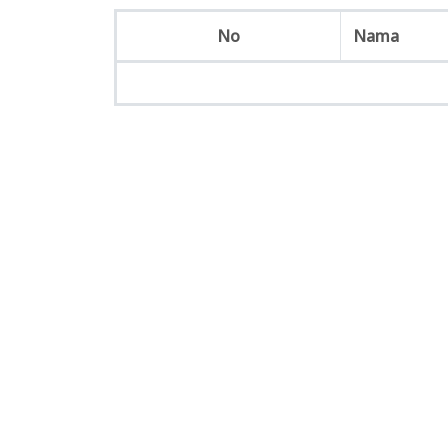
No
Nama
Kon
Pa
Desa 
II
-
i