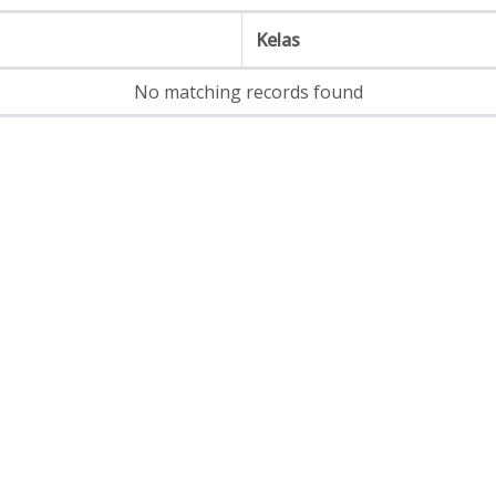
Kelas
No matching records found
tak Kami
Quick Links
rit III Sungai Kerupuk
Kurikulum Merdeka
Teluk Payo ,Kec.Banyuasin
Merdeka Belajar
Merdeka Mengajar
nfo@sdn13ba2.sch.id
Disdikbud Banyuasin